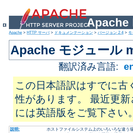
Apach
Apache
>
HTTP サーバ
>
ドキュメンテーション
>
バージョン 2.4
>
モ
Apache モジュール mo
翻訳済み言語:
e
この日本語訳はすでに古
性があります。 最近更
には英語版をご覧下さい
説明:
ホストファイルシステム上のいろいろな違う場