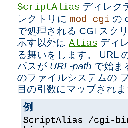
ディレク
ScriptAlias
レクトリに
の c
mod_cgi
で処理される CGI ス
示す以外は
ディレ
Alias
る舞いをします。 URL の
パスが
URL-path
で始ま
のファイルシステムの 
目の引数にマップされま
例
ScriptAlias /cgi-bi