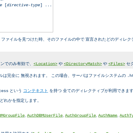
e
[
directive-type
] ...
ファイルを見つけた時、そのファイルの中で 宣言されたどのディレク
ンでのみ有効で、
や
や
セ
<Location>
<DirectoryMatch>
<Files>
ルは完全に 無視されます。 この場合、サーバはファイルシステムの
.h
という
コンテキスト
を持つ 全てのディレクティブが利用できま
cess
のどれかを指定します。
,
,
,
,
BMGroupFile
AuthDBMUserFile
AuthGroupFile
AuthName
AuthT