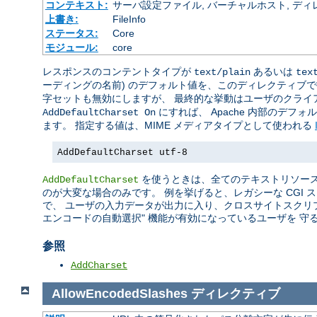
コンテキスト:
サーバ設定ファイル, バーチャルホスト, ディレクトリ
上書き:
FileInfo
ステータス:
Core
モジュール:
core
レスポンスのコンテントタイプが
あるいは
text/plain
tex
ーディングの名前) のデフォルト値を、このディレクティブ
字セットも無効にしますが、 最終的な挙動はユーザのクライ
にすれば、 Apache 内部のデフ
AddDefaultCharset On
ます。 指定する値は、MIME メディアタイプとして使われる
AddDefaultCharset utf-8
を使うときは、全てのテキストリソース
AddDefaultCharset
のが大変な場合のみです。 例を挙げると、レガシーな CGI
で、 ユーザの入力データが出力に入り、クロスサイトスクリ
エンコードの自動選択" 機能が有効になっているユーザを 守
参照
AddCharset
AllowEncodedSlashes
ディレクティブ