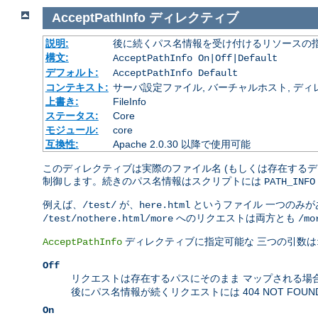
AcceptPathInfo
ディレクティブ
説明:
後に続くパス名情報を受け付けるリソースの
構文:
AcceptPathInfo On|Off|Default
デフォルト:
AcceptPathInfo Default
コンテキスト:
サーバ設定ファイル, バーチャルホスト, ディレクトリ
上書き:
FileInfo
ステータス:
Core
モジュール:
core
互換性:
Apache 2.0.30 以降で使用可能
このディレクティブは実際のファイル名 (もしくは存在するデ
制御します。続きのパス名情報はスクリプトには
PATH_INFO
例えば、
が、
というファイル 一つのみ
/test/
here.html
へのリクエストは両方とも
/test/nothere.html/more
/mo
ディレクティブに指定可能な 三つの引数は
AcceptPathInfo
Off
リクエストは存在するパスにそのまま マップされる場
後にパス名情報が続くリクエストには 404 NOT FOU
On