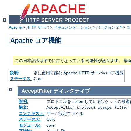
Apache
>
HTTP サーバ
>
ドキュメンテーション
>
バージョン 2.4
>
モ
Apache コア機能
この日本語訳はすでに古くなっている 可能性があります。 最
説明:
常に使用可能な Apache HTTP サーバのコア機能
ステータス:
Core
AcceptFilter
ディレクティブ
説明:
プロトコルを Listen しているソケットの最
構文:
AcceptFilter
protocol
accept_filter
コンテキスト:
サーバ設定ファイル
ステータス:
Core
モジュール:
core
互換性:
2.1.5 以降