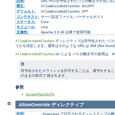
説明:
URL 中の符号化されたパス分離文字が先に
構文:
AllowEncodedSlashes On|Off
デフォルト:
AllowEncodedSlashes Off
コンテキスト:
サーバ設定ファイル, バーチャルホスト
ステータス:
Core
モジュール:
core
互換性:
Apache 2.0.46 以降で使用可能
ディレクティブは符号化された パス分
AllowEncodedSlashes
うかを決定します。通常はそのような URL は 404 (Not fou
による パス分離文字の使用は、
AllowEncodedSlashes
On
P
注
符号化されたスラッシュを許可することは、
復号
をするこ
のままの形式で 残されます。
参照
AcceptPathInfo
AllowOverride
ディレクティブ
説明:
で許可されるディレクティブの種
.htaccess