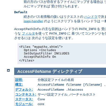
前の方のパスが存在するファイルにマップする場合は 
ルにマップすれば 受け付けられます。
Default
続きのパス名情報の扱いはリクエストの
ハンドラ
で決
isapi-handler
のようにスクリプトを扱うハンドラは 一
の主な目的はハンドラの
を 受
AcceptPathInfo
PATH_INFO
うな
フィルタ
を使って
に 基づいてコンテンツを
PATH_INFO
させるには 次のような設定を使います。
<Files "mypaths.shtml">
Options +Includes
SetOutputFilter INCLUDES
AcceptPathInfo On
</Files>
AccessFileName
ディレクティブ
説明:
分散設定ファイルの名前
構文:
AccessFileName
filename
[
filename
] .
デフォルト:
AccessFileName .htaccess
コンテキスト:
サーバ設定ファイル, バーチャルホスト
ステータス:
Core
モジュール:
core