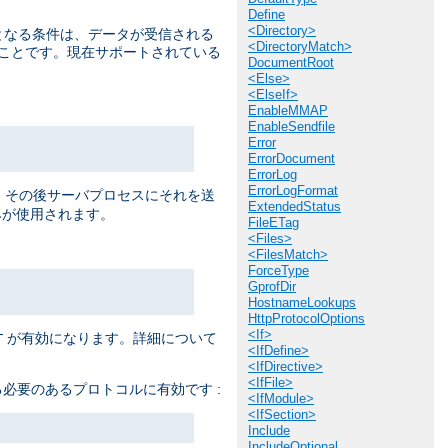
Define
<Directory>
提となる条件は、データが受信される
<DirectoryMatch>
うことです。現在サポートされている
DocumentRoot
<Else>
<ElseIf>
EnableMMAP
EnableSendfile
Error
ErrorDocument
ErrorLog
ErrorLogFormat
ると、 その後サーバプロセスにそれを送
ExtendedStatus
が使用されます。
FileETag
<Files>
<FilesMatch>
ForceType
GprofDir
HostnameLookups
HttpProtocolOptions
<If>
が有効になります。詳細について
T
<IfDefine>
<IfDirective>
<IfFile>
必要のあるプロトコルに有効です :
<IfModule>
<IfSection>
Include
IncludeOptional