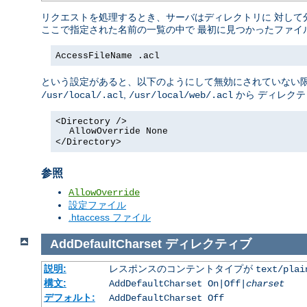
リクエストを処理するとき、サーバはディレクトリに 対して
ここで指定された名前の一覧の中で 最初に見つかったファイ
AccessFileName .acl
という設定があると、以下のようにして無効にされていない限
,
から ディレク
/usr/local/.acl
/usr/local/web/.acl
<Directory />
AllowOverride None
</Directory>
参照
AllowOverride
設定ファイル
.htaccess ファイル
AddDefaultCharset
ディレクティブ
説明:
レスポンスのコンテントタイプが
text/plai
構文:
AddDefaultCharset On|Off|
charset
デフォルト:
AddDefaultCharset Off