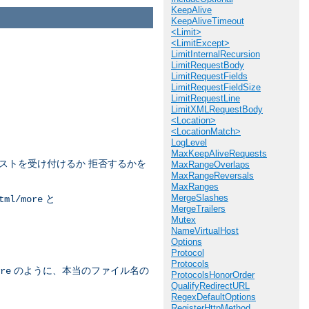
KeepAlive
KeepAliveTimeout
<Limit>
<LimitExcept>
LimitInternalRecursion
LimitRequestBody
LimitRequestFields
LimitRequestFieldSize
LimitRequestLine
LimitXMLRequestBody
<Location>
<LocationMatch>
LogLevel
MaxKeepAliveRequests
ストを受け付けるか 拒否するかを
MaxRangeOverlaps
MaxRangeReversals
MaxRanges
MergeSlashes
と
tml/more
MergeTrailers
Mutex
NameVirtualHost
Options
Protocol
Protocols
のように、本当のファイル名の
re
ProtocolsHonorOrder
QualifyRedirectURL
RegexDefaultOptions
RegisterHttpMethod