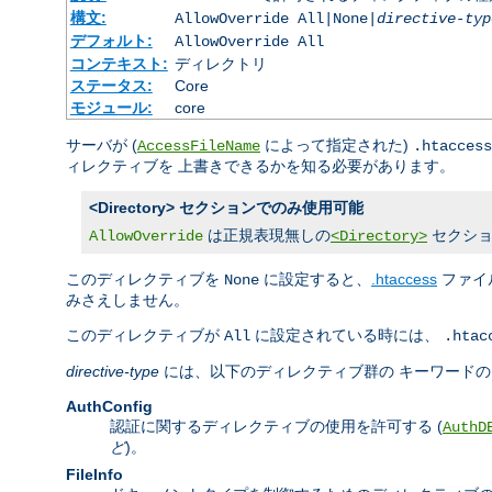
構文:
AllowOverride All|None|
directive-typ
デフォルト:
AllowOverride All
コンテキスト:
ディレクトリ
ステータス:
Core
モジュール:
core
サーバが (
によって指定された)
AccessFileName
.htaccess
ィレクティブを 上書きできるかを知る必要があります。
<Directory> セクションでのみ使用可能
は正規表現無しの
セクショ
AllowOverride
<Directory>
このディレクティブを
に設定すると、
.htaccess
ファイ
None
みさえしません。
このディレクティブが
に設定されている時には、
All
.htac
directive-type
には、以下のディレクティブ群の キーワード
AuthConfig
認証に関するディレクティブの使用を許可する (
AuthD
ど
)。
FileInfo