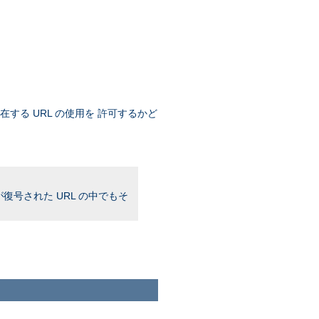
存在する URL の使用を 許可するかど
復号された URL の中でもそ