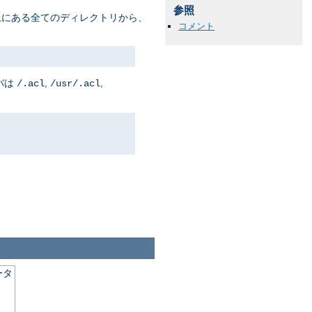
参照
上にある全てのディレクトリから、
コメント
バは
,
,
/.acl
/usr/.acl
ータ