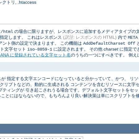
, .htaccess
の場合に限りますが、レスポンスに追加するメディアタイプの文
t/html
で指定します。 これはレスポンス
(
訳注:
レスポンスの HTML)
内で
META
アント側の設定で決まります。 この機能は
AddDefaultCharset Off
ォルト文字セット
に設定されます。 その他
charset
に指定で
iso-8859-1
IANA に登録されている文字セット名
のうちの一つにすべきです。 例えば
が 指定する文字エンコードになっていると分かっていて、かつ、 リ
 スクリプトなどの、動的に生成される コンテンツを含むリソースに文字
プティングが 引き起こされうる場合です。デフォルト文字セットをセット
ることにはならないので、もちろんより良い解決策は単にスクリプトを修正