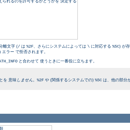
伝えられるのを許可するかどうかを 決定する
離文字 (
は
、さらにシステムによっては
に対応する
) が
/
%2F
\
%5C
nd) エラー で拒否されます。
と合わせて 使うときに一番役に立ちます。
ATH_INFO
とを 意味
しません
。
や (関係するシステムでの)
は、他の部分が
%2F
%5C
類