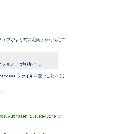
ティブがより前に定義された設定デ
クションでは無効です。
ファイルを読むことを 試
taccess
す。
,
,
な
ype
AuthUserFile
Require