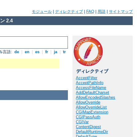
モジュール
|
ディレクティブ
|
FAQ
|
用語
|
サイトマップ
 2.4
み言語:
de
|
en
|
es
|
fr
|
ja
|
tr
ディレクティブ
AcceptFilter
AcceptPathInfo
AccessFileName
AddDefaultCharset
AllowEncodedSlashes
AllowOverride
AllowOverrideList
CGIMapExtension
CGIPassAuth
CGIVar
ContentDigest
DefaultRuntimeDir
DefaultType