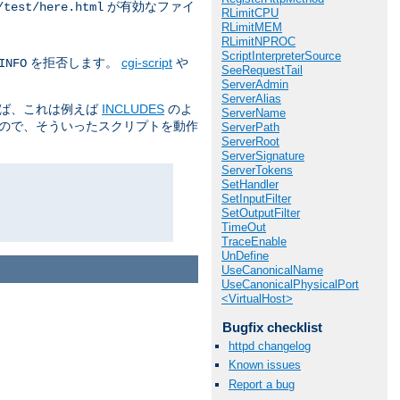
が有効なファイ
/test/here.html
RLimitCPU
RLimitMEM
RLimitNPROC
ScriptInterpreterSource
を拒否します。
cgi-script
や
INFO
SeeRequestTail
ServerAdmin
ServerAlias
えば、これは例えば
INCLUDES
のよ
ServerName
るので、そういったスクリプトを動作
ServerPath
ServerRoot
ServerSignature
ServerTokens
SetHandler
SetInputFilter
SetOutputFilter
TimeOut
TraceEnable
UnDefine
UseCanonicalName
UseCanonicalPhysicalPort
<VirtualHost>
Bugfix checklist
httpd changelog
Known issues
Report a bug