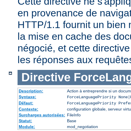
Cette directive ne s'appl
en provenance de naviga
HTTP/1.1 fournit un bien 
la mise en cache des do
négocié, et cette directive
les réponses aux requête
Directive
ForceLang
Description:
Action à entreprendre si un docum
Syntaxe:
ForceLanguagePriority None|
Défaut:
ForceLanguagePriority Prefe
Contexte:
configuration globale, serveur virtu
Surcharges autorisées:
FileInfo
Statut:
Base
Module:
mod_negotiation