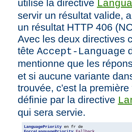
utilise la directive
Langu
servir un résultat valide, 
un résultat HTTP 406 (
Avec les deux directives c
tête
d
Accept-Language
mentionne que les répon
et si aucune variante dans
trouvée, c'est la première 
définie par la directive
La
qui sera servie.
LanguagePriority
ForceLanguagePriority
Fallback