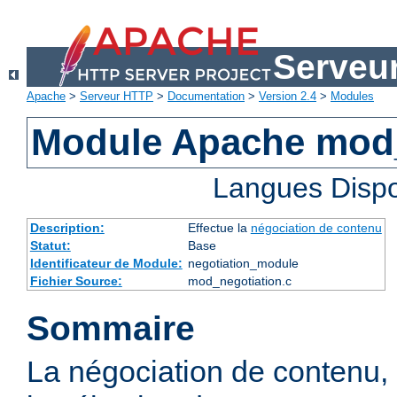
Serveu
Apache
>
Serveur HTTP
>
Documentation
>
Version 2.4
>
Modules
Module Apache mod_
Langues Dispo
Description:
Effectue la
négociation de contenu
Statut:
Base
Identificateur de Module:
negotiation_module
Fichier Source:
mod_negotiation.c
Sommaire
La négociation de contenu,