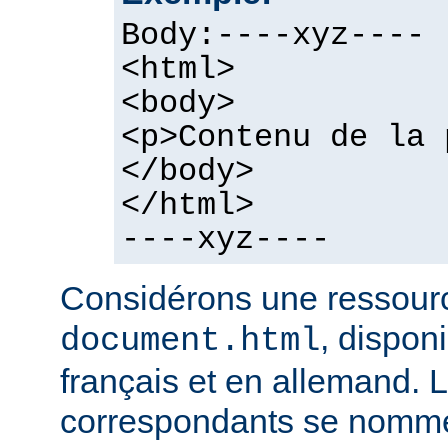
Body:----xyz----
<html>
<body>
<p>Contenu de la 
</body>
</html>
----xyz----
Considérons une ressour
, dispon
document.html
français et en allemand. L
correspondants se nomme