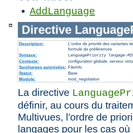
AddLanguage
Directive
LanguageP
Description:
L'ordre de priorité des variantes d
formulé de préférences
Syntaxe:
LanguagePriority
langage-MI
Contexte:
configuration globale, serveur virtu
Surcharges autorisées:
FileInfo
Statut:
Base
Module:
mod_negotiation
La directive
LanguagePr
définir, au cours du trait
Multivues, l'ordre de prior
langages pour les cas où l